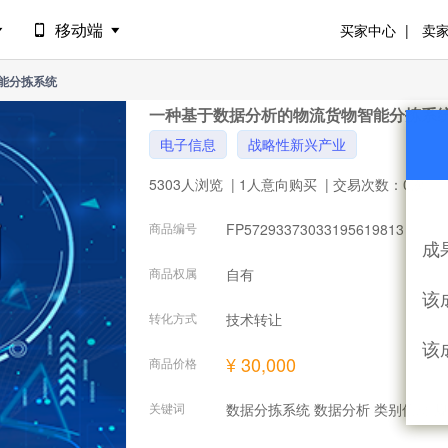
移动端
买家中心
卖
能分拣系统
一种基于数据分析的物流货物智能分拣系
电子信息
战略性新兴产业
5303人浏览
| 1人意向购买
| 交易次数：0次
商品编号
FP57293373033195619813
成
商品权属
自有
该
转化方式
技术转让
该
¥ 30,000
商品价格
关键词
数据分拣系统 数据分析 类别信息 